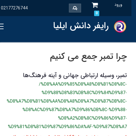
ورود
02177276744
0
رایفر دانش ایلیا
چرا تمبر جمع می کنیم
تمبر، وسیله ارتباطی جهانی و آینه فرهنگ‌ها
/%D8%AA%D9%85%D8%A8%D8%B1%D8%8C-
%D9%88%D8%B3%DB%8C%D9%84%D9%87-
%D8%A7%D8%B1%D8%AA%D8%A8%D8%A7%D8%B7%DB%8C-
%D8%AC%D9%87%D8%A7%D9%86%DB%8C-%D9%88-
%D8%A2%DB%8C%D9%86%D9%87-
%D9%81%D8%B1%D9%87%D9%86%DA%AF-%D9%87%D8%A7