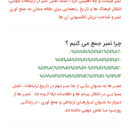
تمبر چیست و چه اهمیتی دارد؟ کشف نقش تمبر در ارتباطات جهانی،
انتقال فرهنگ‌ ها و تاریخ ،راهنمایی برای علاقه‌ مندان به جمع‌ آوری
تمبر و شناخت ارزش کلکسیونی آن‌ ها.
چرا تمبر جمع می کنیم ؟
/%DA%86%D8%B1%D8%A7-
%D8%AA%D9%85%D8%A8%D8%B1-
%D8%AC%D9%85%D8%B9-%D9%85%DB%8C-
%DA%A9%D9%86%DB%8C%D9%85-%D8%9F
تمبـر ها به عنـوان یکـی از عنا صـر مهم در تاریخ ارتباطات ، نقش
بسزا یـی در انتقال پیـام‌ ها و اطلاعـات ایفا کـرده‌ اند. تمبـر ها از
دیرباز به عنـوان ابـزارهـای ارتباطی و جمع‌ آوری ، در زندگـی
روزمـره مـا نقش مهمی داشته‌ اند.