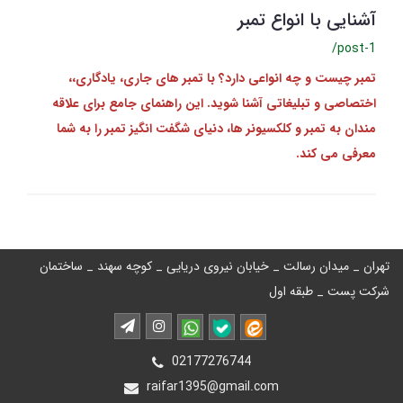
آشنایی با انواع تمبر
/post-1
تمبر چیست و چه انواعی دارد؟ با تمبر های جاری، یادگاری،،
اختصاصی و تبلیغاتی آشنا شوید. این راهنمای جامع برای علاقه‌
مندان به تمبر و کلکسیونر ها، دنیای شگفت‌ انگیز تمبر را به شما
معرفی می‌ کند.
تهران _ میدان رسالت _ خیابان نیروی دریایی _ کوچه سهند _ ساختمان
شرکت پست _ طبقه اول
02177276744
raifar1395@gmail.com