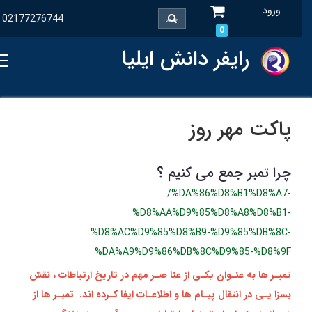
ورود
02177276744
0
رایفر دانش ایلیا
پاکت مهر روز
چرا تمبر جمع می کنیم ؟
/%DA%86%D8%B1%D8%A7-
%D8%AA%D9%85%D8%A8%D8%B1-
%D8%AC%D9%85%D8%B9-%D9%85%DB%8C-
%DA%A9%D9%86%DB%8C%D9%85-%D8%9F
تمبـر ها به عنـوان یکـی از عنا صـر مهم در تاریخ ارتباطات ، نقش
بسزا یـی در انتقال پیـام‌ ها و اطلاعـات ایفا کـرده‌ اند. تمبـر ها از