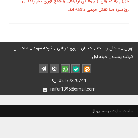
دیرباز به عنـوان ابـزارهـای ارتباطی و جمع‌ آوری ، در زندگـی
روزمـره مـا نقش مهمی داشته‌ اند.
تهران _ میدان رسالت _ خیابان نیروی دریایی _ کوچه سهند _ ساختمان
شرکت پست _ طبقه اول
02177276744
raifar1395@gmail.com
ساخت سایت توسط
پرتال