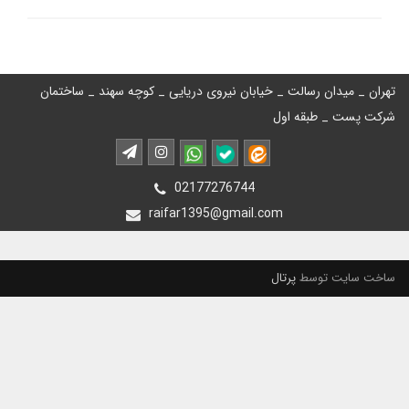
تهران _ میدان رسالت _ خیابان نیروی دریایی _ کوچه سهند _ ساختمان
شرکت پست _ طبقه اول
02177276744
raifar1395@gmail.com
ساخت سایت توسط
پرتال