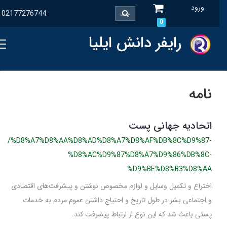
ورود
02177276744
0
رایفر دانش ایلیا
نامه
اتحادیه جهانی پست
/%D8%A7%D8%AA%D8%AD%D8%A7%D8%AF%DB%8C%D9%87-
%D8%AC%D9%87%D8%A7%D9%86%DB%8C-
%D9%BE%D8%B3%D8%AA
اختراع و تکمیل وسایل و لوازم مخصوص نوشتن و پیشرفت‌های اقتصادی
و اجتماعی بشر در طول تاریخ و احتیاج داشتن عموم مردم به خدمات
پستی باعث شد که این نوع از ارتباط پیشرفت کند.