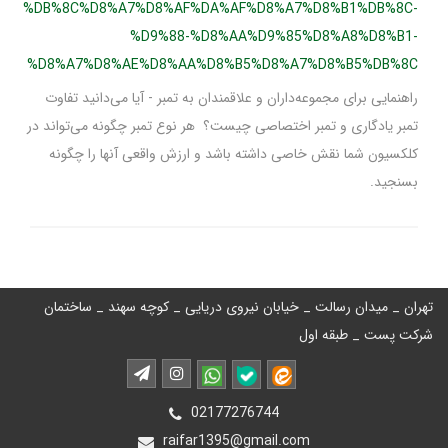
%DB%8C%D8%A7%D8%AF%DA%AF%D8%A7%D8%B1%DB%8C-
%D9%88-%D8%AA%D9%85%D8%A8%D8%B1-
%D8%A7%D8%AE%D8%AA%D8%B5%D8%A7%D8%B5%DB%8C
راهنمایی برای مجموعه‌داران و علاقمندان به تمبر - آیا می‌دانید تفاوت
تمبر یادگاری و تمبر اختصاصی چیست؟ هر نوع تمبر چگونه می‌تواند در
کلکسیون شما نقش خاصی داشته باشد و ارزش واقعی آنها را چگونه
بسنجید.
تهران _ میدان رسالت _ خیابان نیروی دریایی _ کوچه سهند _ ساختمان
شرکت پست _ طبقه اول
02177276744
raifar1395@gmail.com