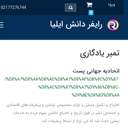
ورود
02177276744
0
رایفر دانش ایلیا
تمبر یادگاری
اتحادیه جهانی پست
/%D8%A7%D8%AA%D8%AD%D8%A7%D8%AF%DB%8C%D9%87-
%D8%AC%D9%87%D8%A7%D9%86%DB%8C-
%D9%BE%D8%B3%D8%AA
اختراع و تکمیل وسایل و لوازم مخصوص نوشتن و پیشرفت‌های اقتصادی
و اجتماعی بشر در طول تاریخ و احتیاج داشتن عموم مردم به خدمات
پستی باعث شد که این نوع از ارتباط پیشرفت کند.