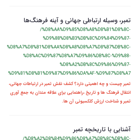
تمبر، وسیله ارتباطی جهانی و آینه فرهنگ‌ها
/%D8%AA%D9%85%D8%A8%D8%B1%D8%8C-
%D9%88%D8%B3%DB%8C%D9%84%D9%87-
%D8%A7%D8%B1%D8%AA%D8%A8%D8%A7%D8%B7%DB%8C-
%D8%AC%D9%87%D8%A7%D9%86%DB%8C-%D9%88-
%D8%A2%DB%8C%D9%86%D9%87-
%D9%81%D8%B1%D9%87%D9%86%DA%AF-%D9%87%D8%A7
تمبر چیست و چه اهمیتی دارد؟ کشف نقش تمبر در ارتباطات جهانی،
انتقال فرهنگ‌ ها و تاریخ ،راهنمایی برای علاقه‌ مندان به جمع‌ آوری
تمبر و شناخت ارزش کلکسیونی آن‌ ها.
آشنایی با تاریخچه تمبر
/%D8%A2%D8%B4%D9%86%D8%A7%DB%8C%DB%8C-