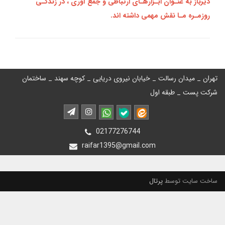
دیرباز به عنـوان ابـزارهـای ارتباطی و جمع‌ آوری ، در زندگـی
روزمـره مـا نقش مهمی داشته‌ اند.
تهران _ میدان رسالت _ خیابان نیروی دریایی _ کوچه سهند _ ساختمان
شرکت پست _ طبقه اول
02177276744
raifar1395@gmail.com
ساخت سایت توسط
پرتال