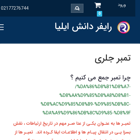
ورود
02177276744
0
رایفر دانش ایلیا
تمبر جلری
چرا تمبر جمع می کنیم ؟
/%DA%86%D8%B1%D8%A7-
%D8%AA%D9%85%D8%A8%D8%B1-
%D8%AC%D9%85%D8%B9-%D9%85%DB%8C-
%DA%A9%D9%86%DB%8C%D9%85-%D8%9F
تمبـر ها به عنـوان یکـی از عنا صـر مهم در تاریخ ارتباطات ، نقش
بسزا یـی در انتقال پیـام‌ ها و اطلاعـات ایفا کـرده‌ اند. تمبـر ها از