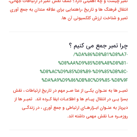
تمبر چیست و چه اهمیتی دارد؟ کشف نقش تمبر در ارتباطات جهانی،
انتقال فرهنگ‌ ها و تاریخ ،راهنمایی برای علاقه‌ مندان به جمع‌ آوری
تمبر و شناخت ارزش کلکسیونی آن‌ ها.
چرا تمبر جمع می کنیم ؟
/%DA%86%D8%B1%D8%A7-
%D8%AA%D9%85%D8%A8%D8%B1-
%D8%AC%D9%85%D8%B9-%D9%85%DB%8C-
%DA%A9%D9%86%DB%8C%D9%85-%D8%9F
تمبـر ها به عنـوان یکـی از عنا صـر مهم در تاریخ ارتباطات ، نقش
بسزا یـی در انتقال پیـام‌ ها و اطلاعـات ایفا کـرده‌ اند. تمبـر ها از
دیرباز به عنـوان ابـزارهـای ارتباطی و جمع‌ آوری ، در زندگـی
روزمـره مـا نقش مهمی داشته‌ اند.