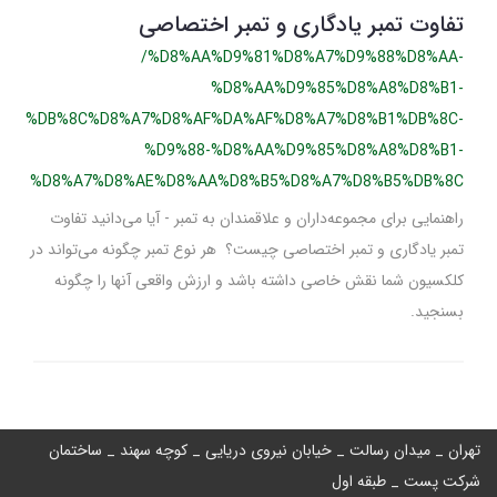
تفاوت تمبر یادگاری و تمبر اختصاصی
/%D8%AA%D9%81%D8%A7%D9%88%D8%AA-
%D8%AA%D9%85%D8%A8%D8%B1-
%DB%8C%D8%A7%D8%AF%DA%AF%D8%A7%D8%B1%DB%8C-
%D9%88-%D8%AA%D9%85%D8%A8%D8%B1-
%D8%A7%D8%AE%D8%AA%D8%B5%D8%A7%D8%B5%DB%8C
راهنمایی برای مجموعه‌داران و علاقمندان به تمبر - آیا می‌دانید تفاوت
تمبر یادگاری و تمبر اختصاصی چیست؟ هر نوع تمبر چگونه می‌تواند در
کلکسیون شما نقش خاصی داشته باشد و ارزش واقعی آنها را چگونه
بسنجید.
تهران _ میدان رسالت _ خیابان نیروی دریایی _ کوچه سهند _ ساختمان
شرکت پست _ طبقه اول